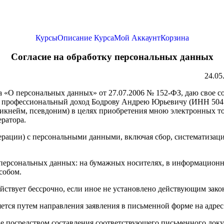
Курсы
Описание Курса
Мой Аккаунт
Корзина
Согласие на обработку персональных данных
24.05.2025 
она «О персональных данных» от 27.07.2006 № 152-ФЗ, даю свое
а профессиональный доход Бодрову Андрею Юрьевичу (ИНН 504
никнейм, псевдоним) в целях приобретения мною электронных то
ератора.
ерации) с персональными данными, включая сбор, систематизаци
персональных данных: на бумажных носителях, в информационн
собом.
ействует бессрочно, если иное не установлено действующим зак
тся путем направления заявления в письменной форме на адрес 
сие посредством составления соответствующего письменного док