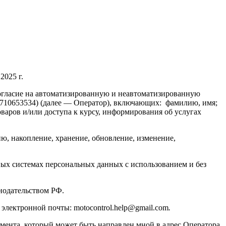
г.
 согласие на автоматизированную и неавтоматизированную
710653534) (далее — Оператор), включающих: фамилию, имя;
варов и/или доступа к курсу, информирования об услугах
ю, накопление, хранение, обновление, изменение,
ых системах персональных данных с использованием и без
онодательством РФ.
электронной почты: motocontrol.help@gmail.com
.
умента, который может быть направлен мной в адрес Оператора.