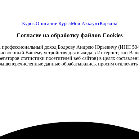
Курсы
Описание Курса
Мой Аккаунт
Корзина
Согласие на обработку файлов Cookies
а профессиональный доход Бодрову Андрею Юрьевичу (ИНН 50471
присвоенный Вашему устройству для выхода в Интернет; тип Ваш
егаторов статистики посетителей веб-сайтов) в целях составлен
 вышеперечисленные данные обрабатывались, просим отключить о